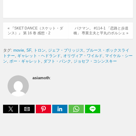
« 『SKET DANCE（スケット・ダ
バクマン。 #114-1 「恋路と歩道
ンス）』 第 16 巻 感想・2
橋」 専業主夫と平丸のポルシェ »
タグ:
movie
SF
トロン
ジェフ・ブリッジス
ブルース・ボックスライ
トナー
ギャレット・ヘドランド
オリヴィア・ワイルド
マイケル・シー
ン
ボー・ギャレット
ダフト・パンク
ジョセフ・コシンスキー
asiamoth
: