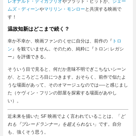
レオナルド・ディカプリオ
やブラッド・ピットが、
ジェー
ムズ・ディーン
や
マリリン・モンロー
と共演する映画で
す！
温故知新はどこまで続く？
幸か不幸か、映画ファンのくせに自分は、前作の『
トロ
ン
』を観ていません。そのため、純粋に『トロン: レガシ
ー』を評価できる。
そういう目で見ると、何だか意味不明でぎこちないシーン
が、ところどころ目につきます。おそらく、前作で似たよ
うな場面があって、そのオマージュなのでは──と感じまし
た（ケヴィン・フリンの部屋を探索する場面があやし
い）。
近未来を描いた SF 映画でよく言われていることは、「
ど
れも『ブレードランナー』を超えられない
」です。自分
も、強くそう思う。