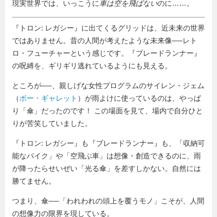
現実世界では、いっこうに
車は空を飛ばない
のに……。
『トロン: レガシー』に出てくるグリッドは、近未来の世界
ではありません。昔の人間が考えたような未来像──レト
ロ・フューチャーという感じです。『ブレードランナー』
の呪縛を、ギリギリ逃れているようにも見える。
ところが──、親しげな女性プログラムのサイレン・ジェム
（
ボー・ギャレット
）が雨よけに使っているのは、やっぱ
り「傘」だったのです！ この場面を見て、場内で自分ひと
りが苦笑していました。
『トロン: レガシー』も『ブレードランナー』も、「収納可
能なバイク」や「空飛ぶ車」は想像・創造できるのに、雨
が降ったらせいぜい「光る傘」を差すしかない。自然には
勝てません。
つまり、傘──「われわれの頭上を覆うモノ」こそが、人間
の想像力の限界を現している。