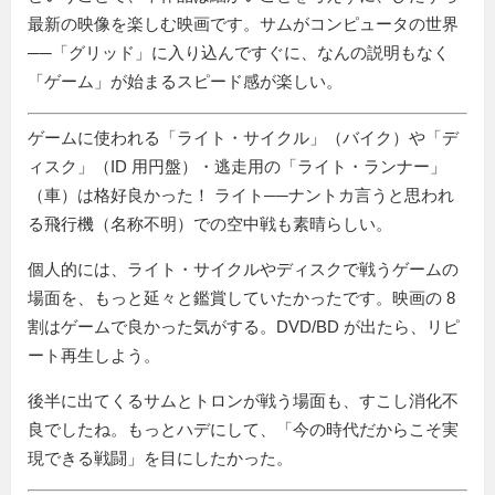
最新の映像を楽しむ映画です。サムがコンピュータの世界
──「グリッド」に入り込んですぐに、なんの説明もなく
「ゲーム」が始まるスピード感が楽しい。
ゲームに使われる「ライト・サイクル」（バイク）や「デ
ィスク」（ID 用円盤）・逃走用の「ライト・ランナー」
（車）は格好良かった！ ライト──ナントカ言うと思われ
る飛行機（名称不明）での空中戦も素晴らしい。
個人的には、ライト・サイクルやディスクで戦うゲームの
場面を、もっと延々と鑑賞していたかったです。映画の 8
割はゲームで良かった気がする。DVD/BD が出たら、リピ
ート再生しよう。
後半に出てくるサムとトロンが戦う場面も、すこし消化不
良でしたね。もっとハデにして、「今の時代だからこそ実
現できる戦闘」を目にしたかった。