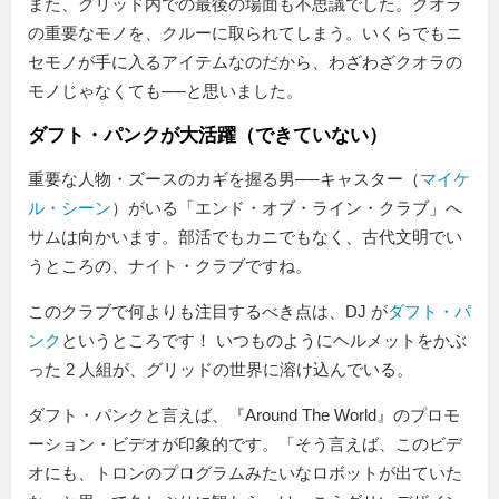
また、グリッド内での最後の場面も不思議でした。クオラ
の重要なモノを、クルーに取られてしまう。いくらでもニ
セモノが手に入るアイテムなのだから、わざわざクオラの
モノじゃなくても──と思いました。
ダフト・パンクが大活躍（できていない）
重要な人物・ズースのカギを握る男──キャスター（
マイケ
ル・シーン
）がいる「エンド・オブ・ライン・クラブ」へ
サムは向かいます。部活でもカニでもなく、古代文明でい
うところの、ナイト・クラブですね。
このクラブで何よりも注目するべき点は、DJ が
ダフト・パ
ンク
というところです！ いつものようにヘルメットをかぶ
った 2 人組が、グリッドの世界に溶け込んでいる。
ダフト・パンクと言えば、『Around The World』のプロモ
ーション・ビデオが印象的です。「そう言えば、このビデ
オにも、トロンのプログラムみたいなロボットが出ていた