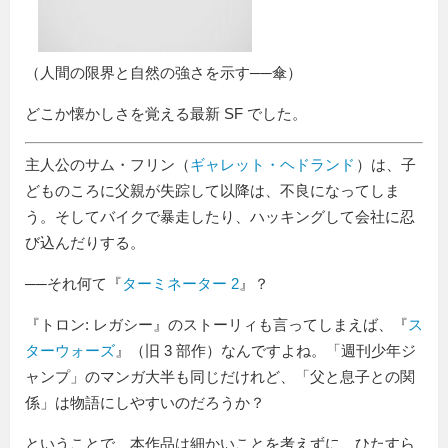
（人間の限界と自然の強さを示す──傘）
どこか懐かしさを覚える最新 SF でした。
主人公のサム・フリン（
ギャレット・ヘドランド
）は、子
どものころに父親が失踪して以降は、不良になってしま
う。そしてバイクで暴走したり、ハッキングして会社に忍
び込んだりする。
──それ何て『
ターミネーター 2
』？
『トロン: レガシー』のストーリィも言ってしまえば、『
ス
ターウォーズ
』（旧 3 部作）なんですよね。「週刊少年ジ
ャンプ」のマンガ大半も同じだけれど、「父と息子との関
係」は物語にしやすいのだろうか？
ということで、本作品は細かいことを考えずに、ひたすら