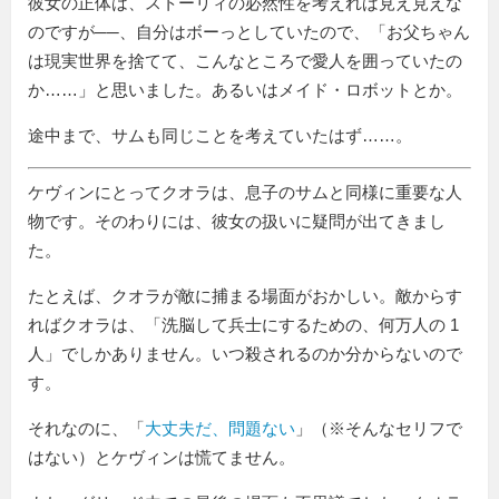
彼女の正体は、ストーリィの必然性を考えれば見え見えな
のですが──、自分はボーっとしていたので、「お父ちゃん
は現実世界を捨てて、こんなところで愛人を囲っていたの
か……」と思いました。あるいはメイド・ロボットとか。
途中まで、サムも同じことを考えていたはず……。
ケヴィンにとってクオラは、息子のサムと同様に重要な人
物です。そのわりには、彼女の扱いに疑問が出てきまし
た。
たとえば、クオラが敵に捕まる場面がおかしい。敵からす
ればクオラは、「洗脳して兵士にするための、何万人の 1
人」でしかありません。いつ殺されるのか分からないので
す。
それなのに、「
大丈夫だ、問題ない
」（※そんなセリフで
はない）とケヴィンは慌てません。