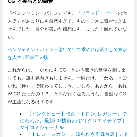
CG と実写との融合
『ベンジャミン・バトン』でも、「
ブラッド・ピット
の老
人姿」があまりにも自然すぎて、ものすごさに気がつきま
せんでした。自分が書いた感想にも、まったく触れていな
い。
ベンジャミン・バトン – 老いていて求めれば若くして豊か
な人生 : 亜細亜ノ蛾
これからは、「いかにも CG」という驚きの映像を創り出
しても、誰も見向きもしません。一瞬だけ、「わあ、すご
いね（棒）」で終わってしまう。むしろ、あとから「あれ
が CG だったの！？」と叫びたくなるような、自然な CG
が主流になるはずです。
【インタビュー】映画『トロン: レガシー』で
使われた、最新CG技術とは? | クリエイティブ |
マイコミジャーナル
『トロン・レガシー』知られざる舞台裏 | シネ