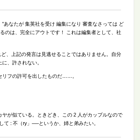
、
あなたが 集英社を受け 編集になり 審査なさっては ど
るのは、完全にアウトです！ これは編集者として、社
れど、上記の発言は見逃せることではありません。自分
上に、許されない。
セリフの許可を出したものだ……。
ヤが似ている。ときどき、この 2 人がカップルなので
て : 不（ry」──というか、姉と弟みたい。