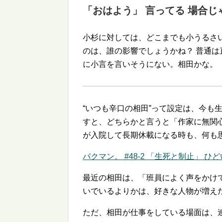
「おはよう」 言ってる 場合じ
小杉に対しては、どこまでも小うるさ
のは、誰の影響でしょうかね？ 普通
に小言を言いそうにない。相田かな。
いつも辛口の相田
って設定は、今も
すと、どちらかと言うと「作家に無関
が入院して長期休載になる時も、何も
バクマン。 #48-2 「生死と制止」 ひ
最近の相田は、「班員によく声をかけ
いでいるよりかは、好きな人物が増え
ただ、相田が仕事をしている場面は、