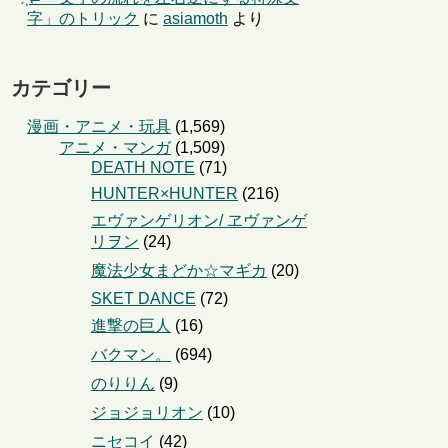
字」のトリック
に
asiamoth
より
カテゴリー
漫画・アニメ・玩具
(1,569)
アニメ・マンガ
(1,509)
DEATH NOTE
(71)
HUNTER×HUNTER
(216)
エヴァンゲリオン/ ヱヴァンゲ
リヲン
(24)
魔法少女まどか☆マギカ
(20)
SKET DANCE
(72)
進撃の巨人
(16)
バクマン。
(694)
のりりん
(9)
ジョジョリオン
(10)
ニセコイ
(42)