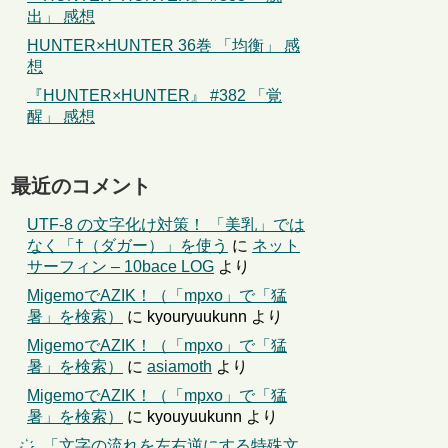
出」 感想
HUNTER×HUNTER 36巻 「均衡」 感
想
『HUNTER×HUNTER』 #382 「覚
醒」 感想
最近のコメント
UTF-8 の文字化け対策！ 「美乳」では
なく「†（ダガー）」を使う
に
ネット
サーフィン – 10bace LOG
より
MigemoでAZIK！（「mpxo」で「猛
暑」を検索）
に
kyouryuukunn
より
MigemoでAZIK！（「mpxo」で「猛
暑」を検索）
に
asiamoth
より
MigemoでAZIK！（「mpxo」で「猛
暑」を検索）
に
kyouyuukunn
より
҉←「文字の流れを左右逆にする特殊文