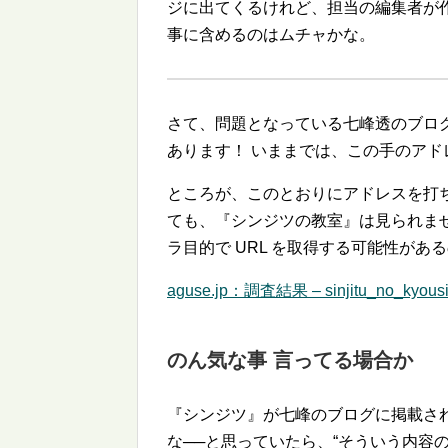
ジに出てくるけれど、担当の編集者が
事に含めるのはムチャかな。
さて、問題となっている七峰透のブログ
あります！ いままでは、この手のア
ところが、このとおりにアドレスを打ち
ても、『シンジツの教室』は見られま
ラ目的で URL を取得する可能性があ
aguse.jp：調査結果 – sinjitu_no_kyousit
のん気な事 言ってる場合か
『シンジツ』が七峰のブログに掲載さ
な──と思っていたら、
そういう内容の