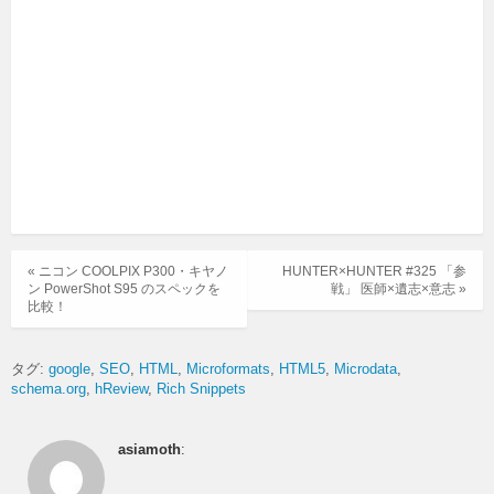
« ニコン COOLPIX P300・キヤノ
HUNTER×HUNTER #325 「参
ン PowerShot S95 のスペックを
戦」 医師×遺志×意志 »
比較！
タグ:
google
SEO
HTML
Microformats
HTML5
Microdata
schema.org
hReview
Rich Snippets
asiamoth
: