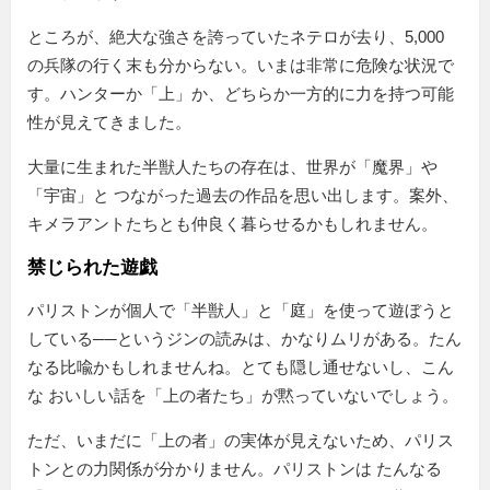
ところが、絶大な強さを誇っていたネテロが去り、5,000
の兵隊の行く末も分からない。いまは非常に危険な状況で
す。ハンターか「上」か、どちらか一方的に力を持つ可能
性が見えてきました。
大量に生まれた半獣人たちの存在は、世界が「魔界」や
「宇宙」と つながった過去の作品を思い出します。案外、
キメラアントたちとも仲良く暮らせるかもしれません。
禁じられた遊戯
パリストンが個人で「半獣人」と「庭」を使って遊ぼうと
している──というジンの読みは、かなりムリがある。たん
なる比喩かもしれませんね。とても隠し通せないし、こん
な おいしい話を「上の者たち」が黙っていないでしょう。
ただ、いまだに「上の者」の実体が見えないため、パリス
トンとの力関係が分かりません。パリストンは たんなる