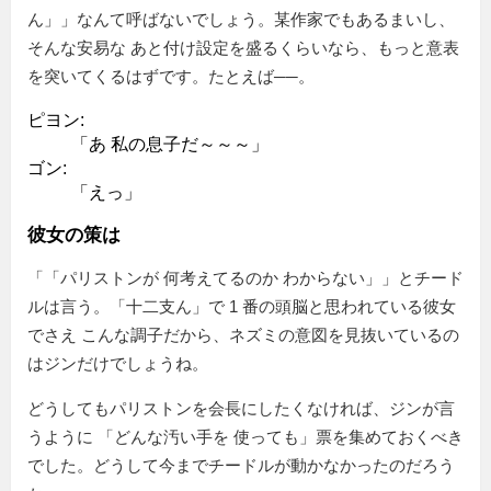
ん
」なんて呼ばないでしょう。某作家でもあるまいし、
そんな安易な あと付け設定を盛るくらいなら、もっと意表
を突いてくるはずです。たとえば──。
ピヨン:
「あ 私の息子だ～～～」
ゴン:
「えっ」
彼女の策は
「
パリストンが 何考えてるのか わからない
」とチード
ルは言う。「十二支ん」で 1 番の頭脳と思われている彼女
でさえ こんな調子だから、ネズミの意図を見抜いているの
はジンだけでしょうね。
どうしてもパリストンを会長にしたくなければ、ジンが言
うように
どんな汚い手を 使っても
票を集めておくべき
でした。どうして今までチードルが動かなかったのだろう