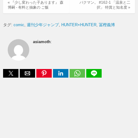
« 『少し変わった子あります』 森
バクマン。 #162-1 「温泉と二
博嗣 - 有料と抽象の ご飯
択」 特賞と知名度 »
タグ:
comic
週刊少年ジャンプ
HUNTER×HUNTER
冨樫義博
asiamoth
: