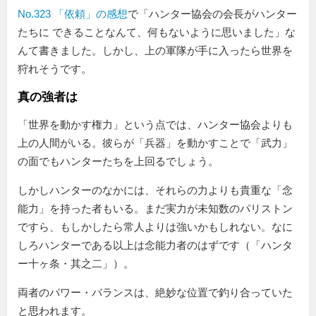
No.323 「依頼」の感想
で
ハンター協会の会長がハンター
たちに できることなんて、何もないように思いました
な
んて書きました。しかし、上の軍隊が手に入ったら世界を
狩れそうです。
真の強者は
「世界を動かす権力」という点では、ハンター協会よりも
上の人間がいる。彼らが「兵器」を動かすことで「武力」
の面でもハンターたちを上回るでしょう。
しかしハンターのなかには、それらの力よりも貴重な「念
能力」を持った者もいる。まだ実力が未知数のパリストン
ですら、もしかしたら常人よりは強いかもしれない。なに
しろハンターである以上は念能力者のはずです（「ハンタ
ー十ヶ条・其之二」）。
両者のパワー・バランスは、絶妙な位置で釣り合っていた
と思われます。