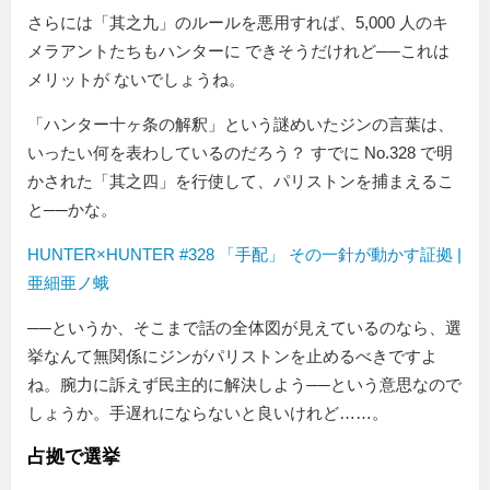
さらには「其之九」のルールを悪用すれば、5,000 人のキ
メラアントたちもハンターに できそうだけれど──これは
メリットが ないでしょうね。
ハンター十ヶ条の解釈
という謎めいたジンの言葉は、
いったい何を表わしているのだろう？ すでに No.328 で明
かされた「其之四」を行使して、パリストンを捕まえるこ
と──かな。
HUNTER×HUNTER #328 「手配」 その一針が動かす証拠 |
亜細亜ノ蛾
──というか、そこまで話の全体図が見えているのなら、選
挙なんて無関係にジンがパリストンを止めるべきですよ
ね。腕力に訴えず民主的に解決しよう──という意思なので
しょうか。手遅れにならないと良いけれど……。
占拠で選挙