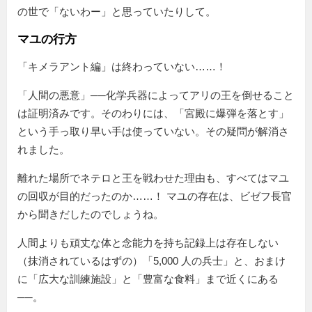
の世で「ないわー」と思っていたりして。
マユの行方
「キメラアント編」は終わっていない……！
「人間の悪意」──化学兵器によってアリの王を倒せること
は証明済みです。そのわりには、「宮殿に爆弾を落とす」
という手っ取り早い手は使っていない。その疑問が解消さ
れました。
離れた場所でネテロと王を戦わせた理由も、すべてはマユ
の回収が目的だったのか……！ マユの存在は、ビゼフ長官
から聞きだしたのでしょうね。
人間よりも頑丈な体と念能力を持ち記録上は存在しない
（抹消されているはずの）「5,000 人の兵士」と、おまけ
に「広大な訓練施設」と「豊富な食料」まで近くにある
──。