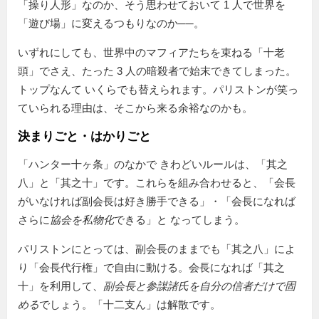
「操り人形」なのか、そう思わせておいて 1 人で世界を
「遊び場」に変えるつもりなのか──。
いずれにしても、世界中のマフィアたちを束ねる「十老
頭」でさえ、たった 3 人の暗殺者で始末できてしまった。
トップなんて いくらでも替えられます。パリストンが笑っ
ていられる理由は、そこから来る余裕なのかも。
決まりごと・はかりごと
「ハンター十ヶ条」のなかで きわどいルールは、「其之
八」と「其之十」です。これらを組み合わせると、「会長
がいなければ副会長は好き勝手できる」・「会長になれば
さらに
協会を私物化
できる」と なってしまう。
パリストンにとっては、副会長のままでも「其之八」によ
り
会長代行権
で自由に動ける。会長になれば「其之
十」を利用して、
副会長と参謀諸氏を自分の信者だけで固
める
でしょう。「十二支ん」は解散です。