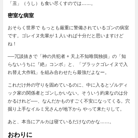
「丑」（うし）も食い尽くすのでは……。
密室な病室
おそらく世界で もっとも厳重に警備されているゴンの病室
です。ゴレイヌ先輩が 1 人いれば十分だと思いますけど
ね！
──冗談抜きで「神の共犯者 + 天上不知唯我独損」の「知
らないうちに『絶』コンボ」と、「ブラックゴレイヌで入
れ替え大作戦」を組み合わせたら最強だよなー。
これだけ外の守りを固めているのに、中に入るとゾルディ
ック家の関係者とゴンしかいない。そういう約束なのは分
かるけれど──、なんだかものすごく不安になってくる。穴
掘り上手なイルミ兄さんが地下から やって来たりして。
あと、本当にアルカは寝ているだけなのかな……。
おわりに