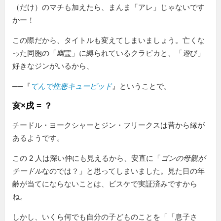
（だけ）のマチも加えたら、まんま「アレ」じゃないです
かー！
この際だから、タイトルも変えてしまいましょう。亡くな
った同胞の「
幽
霊」に縛られているクラピカと、「
遊
び」
好きなジンがいるから、
──『
てんで性悪キューピッド
』ということで。
亥×戌 = ？
チードル・ヨークシャーとジン・フリークスは昔から縁が
あるようです。
この 2 人は深い仲にも見えるから、安直に「
ゴンの母親が
チードル
なのでは？」と思ってしまいました。見た目の年
齢が当てにならないことは、ビスケで実証済みですから
ね。
しかし、いくら何でも自分の子どものことを「
息子さ