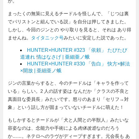
か。
まったくの無策に見えるチードルを怪しんで、「じつは裏
でパリストンと組んでいる説」を自分は押してきました。
しかし、今回のジンとの やり取りを見ると、それは あり得
ませんね。
タイタニック号
みたいに安定した説であった。
HUNTER×HUNTER #323 「依頼」 たびたび
道連れ 情はなさげ | 亜細亜ノ蛾
HUNTER×HUNTER #330 「告白」 快方×解法
×開放 | 亜細亜ノ蛾
ジンの言葉からすると、今のチードルは「キャラを作って
いる」らしい。2 人の話す姿は なんだか「クラスの不良と
真面目な委員長」みたいです。怒りのあまり「セリフ→対
象」という話し方が固まっていないチードルに萌えた！
もしかするとチードルが「犬と人間との半獣人」みたいな
容姿なのは、念能力や手術による
肉体改造
なのだろう
か……。ネテロへのラヴがディープすぎます。元会長も あ