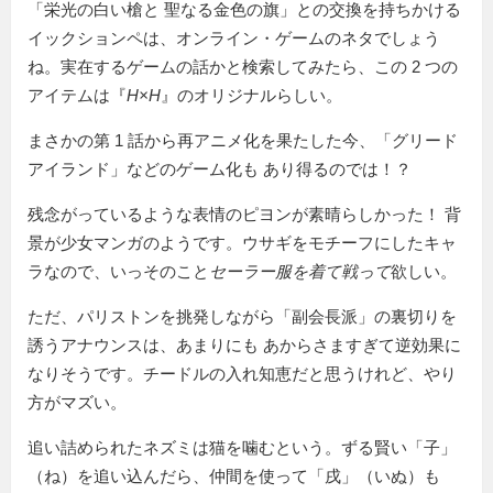
栄光の白い槍と 聖なる金色の旗
との交換を持ちかける
イックションペは、オンライン・ゲームのネタでしょう
ね。実在するゲームの話かと検索してみたら、この 2 つの
アイテムは『
H×H
』のオリジナルらしい。
まさかの第 1 話から再アニメ化を果たした今、「グリード
アイランド」などのゲーム化も あり得るのでは！？
残念がっているような表情のピヨンが素晴らしかった！ 背
景が少女マンガのようです。ウサギをモチーフにしたキャ
ラなので、いっそのこと
セーラー服を着て戦って
欲しい。
ただ、パリストンを挑発しながら「副会長派」の裏切りを
誘うアナウンスは、あまりにも あからさますぎて逆効果に
なりそうです。チードルの入れ知恵だと思うけれど、やり
方がマズい。
追い詰められたネズミは猫を噛むという。ずる賢い「子」
（ね）を追い込んだら、仲間を使って「戌」（いぬ）も