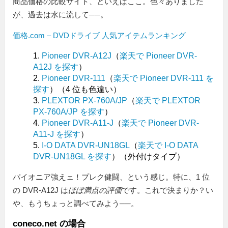
商品価格の比較サイト、といえばここ。色々ありました
が、過去は水に流して──。
価格.com – DVDドライブ 人気アイテムランキング
Pioneer DVR-A12J
（
楽天で Pioneer DVR-
A12J を探す
）
Pioneer DVR-111
（
楽天で Pioneer DVR-111 を
探す
）（4 位も色違い）
PLEXTOR PX-760A/JP
（
楽天で PLEXTOR
PX-760A/JP を探す
）
Pioneer DVR-A11-J
（
楽天で Pioneer DVR-
A11-J を探す
）
I-O DATA DVR-UN18GL
（
楽天で I-O DATA
DVR-UN18GL を探す
）（外付けタイプ）
パイオニア強えェ！プレク健闘、という感じ。特に、1 位
の DVR-A12J は
ほぼ満点の評価
です。これで決まりか？い
や、もうちょっと調べてみよう──。
coneco.net の場合