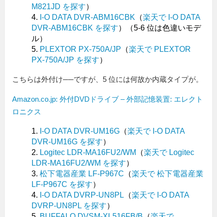
M821JD を探す
）
I-O DATA DVR-ABM16CBK
（
楽天で I-O DATA
DVR-ABM16CBK を探す
）（5-6 位は色違いモデ
ル）
PLEXTOR PX-750A/JP
（
楽天で PLEXTOR
PX-750A/JP を探す
）
こちらは外付け──ですが、5 位には何故か内蔵タイプが。
Amazon.co.jp: 外付DVDドライブ – 外部記憶装置: エレクト
ロニクス
I-O DATA DVR-UM16G
（
楽天で I-O DATA
DVR-UM16G を探す
）
Logitec LDR-MA16FU2/WM
（
楽天で Logitec
LDR-MA16FU2/WM を探す
）
松下電器産業 LF-P967C
（
楽天で 松下電器産業
LF-P967C を探す
）
I-O DATA DVRP-UN8PL
（
楽天で I-O DATA
DVRP-UN8PL を探す
）
BUFFALO DVSM-XL516FB/B
（
楽天で