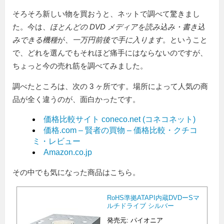
そろそろ新しい物を買おうと、ネットで調べて驚きまし
た。今は、
ほとんどの DVD メディアを読み込み・書き込
みできる機種
が、
一万円前後で手に入ります
。ということ
で、どれを選んでもそれほど痛手にはならないのですが、
ちょっと今の売れ筋を調べてみました。
調べたところは、次の 3 ヶ所です。場所によって人気の商
品が全く違うのが、面白かったです。
価格比較サイト coneco.net (コネコネット)
価格.com – 賢者の買物 – 価格比較・クチコ
ミ・レビュー
Amazon.co.jp
その中でも気になった商品はこちら。
RoHS準拠ATAPI内蔵DVDーSマ
ルチドライブ シルバー
発売元: パイオニア