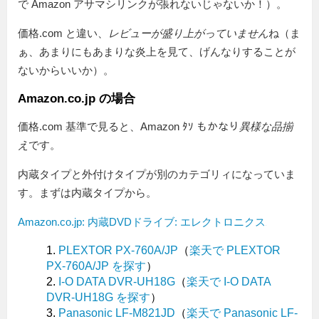
で Amazon アサマシリンクが張れないじゃないか！）。
価格.com と違い、
レビューが盛り上がっていません
ね（ま
ぁ、あまりにもあまりな炎上を見て、げんなりすることが
ないからいいか）。
Amazon.co.jp の場合
価格.com 基準で見ると、Amazon ﾀｿ もかなり
異様な品揃
え
です。
内蔵タイプと外付けタイプが別のカテゴリィになっていま
す。まずは内蔵タイプから。
Amazon.co.jp: 内蔵DVDドライブ: エレクトロニクス
PLEXTOR PX-760A/JP
（
楽天で PLEXTOR
PX-760A/JP を探す
）
I-O DATA DVR-UH18G
（
楽天で I-O DATA
DVR-UH18G を探す
）
Panasonic LF-M821JD
（
楽天で Panasonic LF-