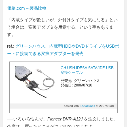
価格.com – 製品比較
「内蔵タイプが欲しいが、外付けタイプも気になる」とい
う場合は、変換アダプタを用意する、という手もありま
す。
ref.:
グリーンハウス、内蔵型HDDやDVDドライブをUSBポ
ートに接続できる変換アダプターを発売
GH-USH-IDESA SATA/IDE-USB
変換ケーブル
発売元: グリーンハウス
発売日: 2006/07/10
posted with
Socialtunes
at 2007/02/01
──いろいろ悩んで、
Pioneer DVR-A12J
を注文しました。
今度は、
買ったところがつぶれないでくれよ
……。