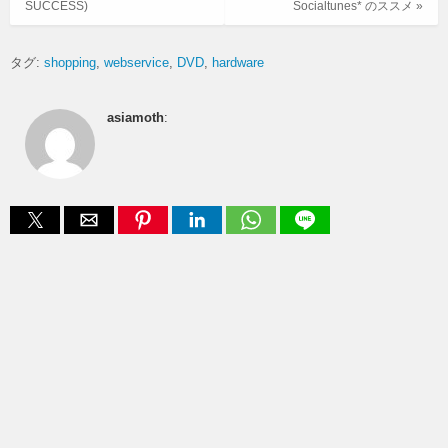
SUCCESS)
Socialtunes* のススメ »
タグ:
shopping
webservice
DVD
hardware
asiamoth
: