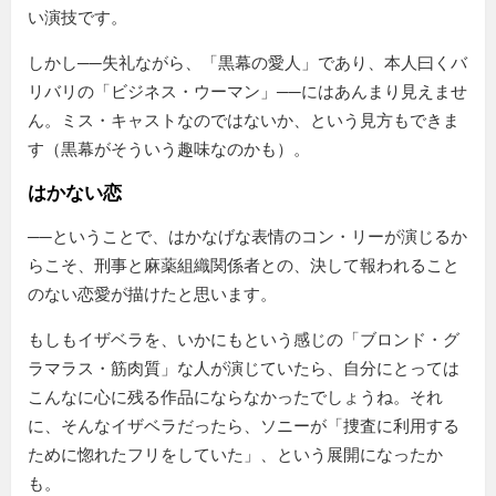
い演技です。
しかし──失礼ながら、「黒幕の愛人」であり、本人曰くバ
リバリの「ビジネス・ウーマン」──にはあんまり見えませ
ん。ミス・キャストなのではないか、という見方もできま
す（黒幕がそういう趣味なのかも）。
はかない恋
──ということで、はかなげな表情のコン・リーが演じるか
らこそ、刑事と麻薬組織関係者との、決して報われること
のない恋愛が描けたと思います。
もしもイザベラを、いかにもという感じの「ブロンド・グ
ラマラス・筋肉質」な人が演じていたら、自分にとっては
こんなに心に残る作品にならなかったでしょうね。それ
に、そんなイザベラだったら、ソニーが「捜査に利用する
ために惚れたフリをしていた」、という展開になったか
も。