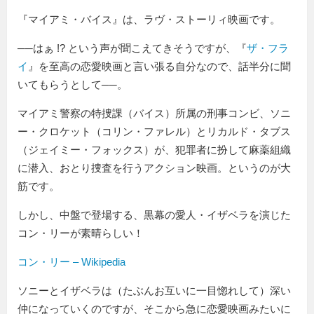
『マイアミ・バイス』は、ラヴ・ストーリィ映画です。
──はぁ !? という声が聞こえてきそうですが、『
ザ・フラ
イ
』を至高の恋愛映画と言い張る自分なので、話半分に聞
いてもらうとして──。
マイアミ警察の特捜課（バイス）所属の刑事コンビ、ソニ
ー・クロケット（コリン・ファレル）とリカルド・タブス
（ジェイミー・フォックス）が、犯罪者に扮して麻薬組織
に潜入、おとり捜査を行うアクション映画。というのが大
筋です。
しかし、中盤で登場する、黒幕の愛人・イザベラを演じた
コン・リーが素晴らしい！
コン・リー – Wikipedia
ソニーとイザベラは（たぶんお互いに一目惚れして）深い
仲になっていくのですが、そこから急に恋愛映画みたいに