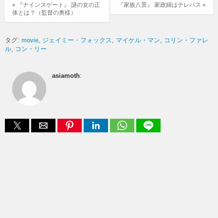
« 『ナインスゲート』 謎の女の正
『家族八景』 家政婦はテレパス »
体とは？（監督の奥様）
タグ:
movie
ジェイミー・フォックス
マイケル・マン
コリン・ファレ
ル
コン・リー
asiamoth
: