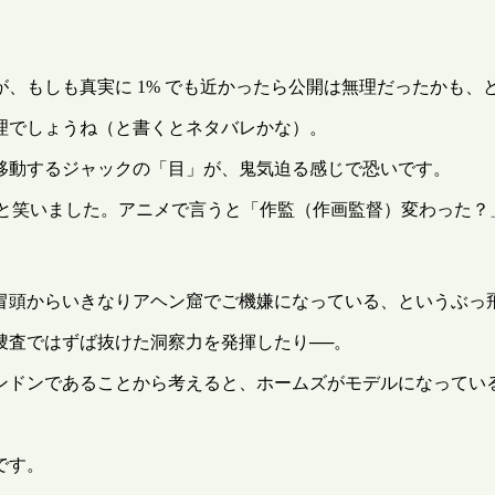
、もしも真実に 1% でも近かったら公開は無理だったかも、
理でしょうね（と書くとネタバレかな）。
移動するジャックの「目」が、鬼気迫る感じで恐いです。
っと笑いました。アニメで言うと「作監（作画監督）変わった？
冒頭からいきなりアヘン窟でご機嫌になっている、というぶっ
捜査ではずば抜けた洞察力を発揮したり──。
ンドンであることから考えると、ホームズがモデルになってい
です。