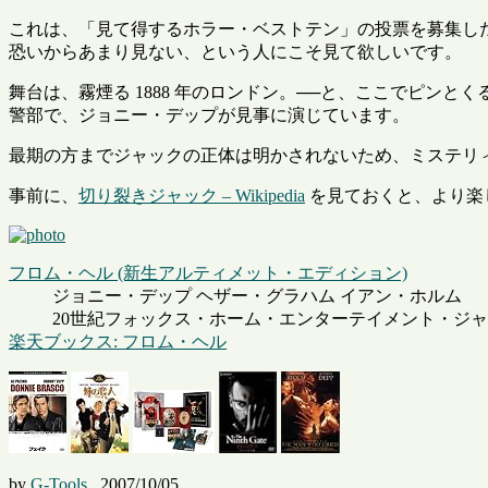
これは、「見て得するホラー・ベストテン」の投票を募集し
恐いからあまり見ない、という人にこそ見て欲しいです。
舞台は、霧煙る 1888 年のロンドン。──と、ここでピ
警部で、ジョニー・デップが見事に演じています。
最期の方までジャックの正体は明かされないため、ミステリ
事前に、
切り裂きジャック – Wikipedia
を見ておくと、より楽
フロム・ヘル (新生アルティメット・エディション)
ジョニー・デップ ヘザー・グラハム イアン・ホルム
20世紀フォックス・ホーム・エンターテイメント・ジャパン 2
楽天ブックス: フロム・ヘル
by
G-Tools
,
2007/10/05