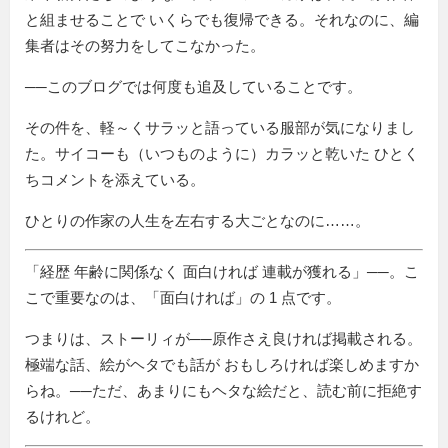
と組ませることで いくらでも復帰できる。それなのに、編
集者はその努力をしてこなかった。
──このブログでは何度も追及していることです。
その件を、軽～くサラッと語っている服部が気になりまし
た。サイコーも（いつものように）カラッと乾いた ひとく
ちコメントを添えている。
ひとりの作家の人生を左右する大ごとなのに……。
経歴 年齢に関係なく 面白ければ 連載が獲れる
──。こ
こで重要なのは、「面白ければ」の 1 点です。
つまりは、ストーリィが──原作さえ良ければ掲載される。
極端な話、絵がヘタでも話が おもしろければ楽しめますか
らね。──ただ、あまりにもヘタな絵だと、読む前に拒絶す
るけれど。