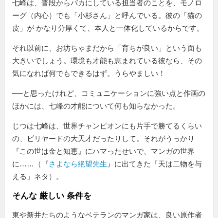
七峰は、普段からバカにしている担当者のことを、モノロ
ーグ（内心）でも
小杉さん
と呼んでいる。彼の「猫の
皮」が かなり分厚くて、本人と一体化しているからです。
それ以前に、お坊ちゃまだから「育ちが良い」という面も
大きいでしょう。環境も才能も恵まれている彼なら、その
気になれば何でもできるはず。うらやましい！
──と思ったけれど、コミュニケーションに強い点と作画の
ほかには、七峰の才能について何も知らなかった。
じつは七峰は、世界チャンピオンにも片手で勝てるくらい
の、ビリヤードの大天才だったりして。それがうっかり
『この世は金と知恵』にハマったせいで、マンガの世界
に……（『
さよなら絶望先生
』に出てきた「天は二物を与
える」ネタ）。
そんな 厳しい 条件を
東や新井たちのようなベテランのマンガ家は、良い原作者