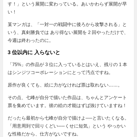
す！」という展開に変わっている。あいかわらず展開が早
い！
某マンガは、「一対一の戦闘中に後ろから攻撃される」と
いう、真剣勝負では あり得ない展開を 2 回やっただけで、
今週は終わったのに。
3 位以内に 入らないと
75%
の作品が 3 位に入っているとはいえ、残りの 1 本
はシンジツコーポレーションにとって汚点ですね。
原作が良くても、絵に力がなければ票は取れない……。
その点、七峰が自分で描いた作品は、ちゃんとアンケート
票を集めています。彼の絵の才能はずば抜けていますね！
だったら最初から七峰が自分で描けよ──と言いたくなる。
「用意周到で回りくどい──くせに短気」という やっかい
な性格だから、仕方がないですね。