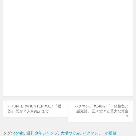
« HUNTER×HUNTER #317 「返
バクマン。 #148-2 「一発勝負と
答」 死が 2 人を結ぶまで
一話完結」 正々堂々と莫大な賞金
»
タグ:
comic
週刊少年ジャンプ
大場つぐみ
バクマン。
小畑健