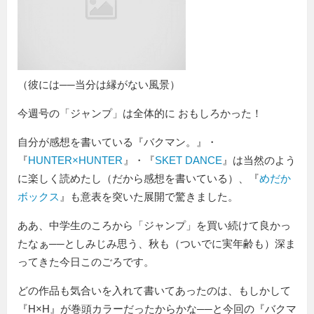
（彼には──当分は縁がない風景）
今週号の「ジャンプ」は全体的に おもしろかった！
自分が感想を書いている『バクマン。』・
『
HUNTER×HUNTER
』・『
SKET DANCE
』は当然のよう
に楽しく読めたし（だから感想を書いている）、『
めだか
ボックス
』も意表を突いた展開で驚きました。
ああ、中学生のころから「ジャンプ」を買い続けて良かっ
たなぁ──としみじみ思う、秋も（ついでに実年齢も）深ま
ってきた今日このごろです。
どの作品も気合いを入れて書いてあったのは、もしかして
『H×H』が巻頭カラーだったからかな──と今回の『バクマ