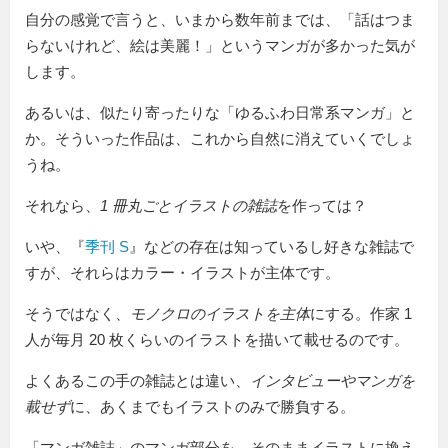
自分の感覚で言うと、いまから数年前までは、「話はつま
らないけれど、絵は美麗！」というマンガが多かった気が
します。
あるいは、似たり寄ったりな「ゆるふわ日常系マンガ」と
か。そういった作品は、これから自然に消えていくでしょ
うね。
それなら、
1 冊丸ごとイラストの雑誌
を作っては？
いや、『
季刊 S
』などの存在は知っているし好きな雑誌で
すが、それらはカラー・イラストが主体です。
そうではなく、
モノクロのイラストを主体
にする。作家 1
人が毎月 20 枚くらいのイラストを描いて載せるのです。
よくあるこの手の雑誌とは違い、
インタビューやマンガを
載せず
に、あくまでもイラストのみで勝負する。
「マンガ雑誌」のマンガ部分を、そのままイラストに換え