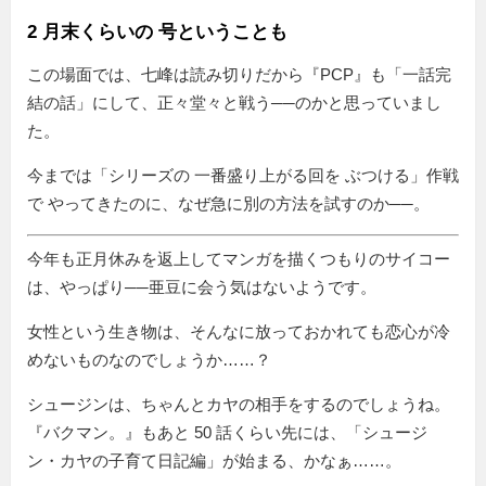
2 月末くらいの 号ということも
この場面では、七峰は読み切りだから『PCP』も
一話完
結の話
にして、正々堂々と戦う──のかと思っていまし
た。
今までは
シリーズの 一番盛り上がる回を ぶつける
作戦
で やってきたのに、なぜ急に別の方法を試すのか──。
今年も正月休みを返上してマンガを描くつもりのサイコー
は、やっぱり──亜豆に会う気はないようです。
女性という生き物は、そんなに放っておかれても恋心が冷
めないものなのでしょうか……？
シュージンは、ちゃんとカヤの相手をするのでしょうね。
『バクマン。』もあと 50 話くらい先には、「シュージ
ン・カヤの子育て日記編」が始まる、かなぁ……。