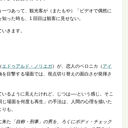
う一つあって、観光客が（またもや）「ビデオで偶然に
知った時も、1 回目は観客に見せない。
ていきます。
（
エドゥアルド・ノリエガ
）が、恋人のベロニカ（
アイ
触を目撃する場面では、視点切り替えの面白さが発揮さ
ているように見えたけれど、じつは──という感じ。そこ
 同じ場面を何度も再生」の手法は、人間の心理を描いた
よりも。
に来た
「自称・刑事」の男を、ろくにボディ・チェック