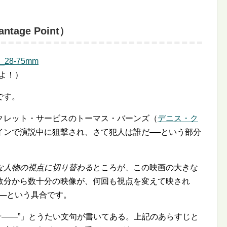
age Point）
よ！）
です。
クレット・サービスのトーマス・バーンズ（
デニス・ク
インで演説中に狙撃され、さて犯人は誰だ──という部分
な人物の視点に切り替わる
ところが、この映画の大きな
数分から数十分の映像が、何回も視点を変えて映され
──という具合です。
せ――
」とうたい文句が書いてある。上記のあらすじと