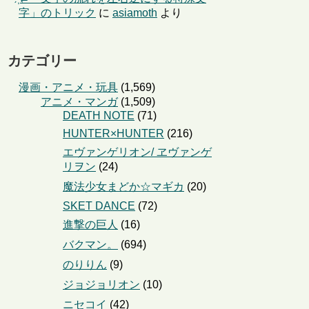
字」のトリック
に
asiamoth
より
カテゴリー
漫画・アニメ・玩具
(1,569)
アニメ・マンガ
(1,509)
DEATH NOTE
(71)
HUNTER×HUNTER
(216)
エヴァンゲリオン/ ヱヴァンゲ
リヲン
(24)
魔法少女まどか☆マギカ
(20)
SKET DANCE
(72)
進撃の巨人
(16)
バクマン。
(694)
のりりん
(9)
ジョジョリオン
(10)
ニセコイ
(42)