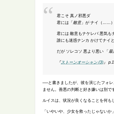
君こそ 真ノ邪悪ダ
君には「
敵意
」が ナイ（……
君には 敵意もナケレバ 悪気も
誰にも迷惑ナンカ かけてナイ
だが ソレコソ 悪より悪い 「
最
『
ストーンオーシャン (3)
』 p.1
──と書きましたが、彼を演じたフォ
ません。善悪の判断と好き嫌いは別で
ルイスは、状況が良くなることを何も
「いやいや、少女を救ったじゃないか