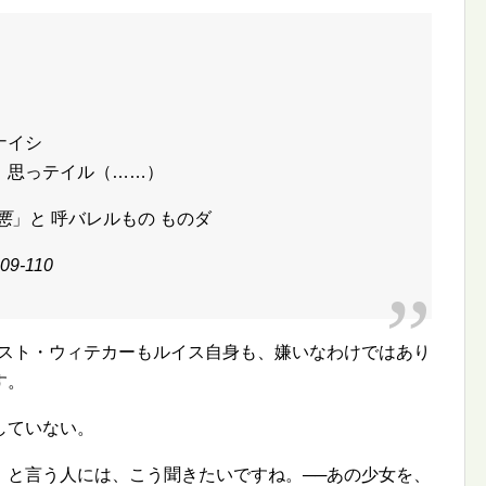
）
ナイシ
と 思っテイル（……）
悪
」と 呼バレルもの ものダ
09-110
レスト・ウィテカーもルイス自身も、嫌いなわけではあり
す。
していない。
」と言う人には、こう聞きたいですね。──あの少女を、