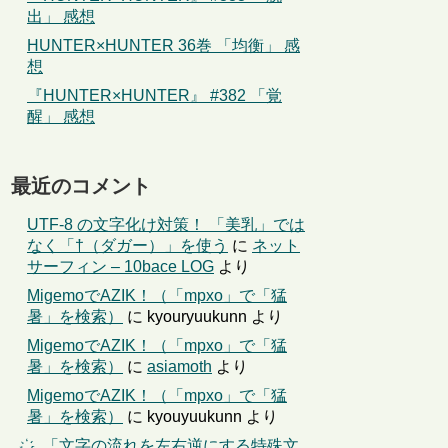
出」 感想
HUNTER×HUNTER 36巻 「均衡」 感
想
『HUNTER×HUNTER』 #382 「覚
醒」 感想
最近のコメント
UTF-8 の文字化け対策！ 「美乳」では
なく「†（ダガー）」を使う
に
ネット
サーフィン – 10bace LOG
より
MigemoでAZIK！（「mpxo」で「猛
暑」を検索）
に
kyouryuukunn
より
MigemoでAZIK！（「mpxo」で「猛
暑」を検索）
に
asiamoth
より
MigemoでAZIK！（「mpxo」で「猛
暑」を検索）
に
kyouyuukunn
より
҉←「文字の流れを左右逆にする特殊文