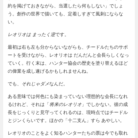
約を掲げておきながら、当選したら何もしない」でしょ
う。創作の世界で描いても、定着しすぎて風刺にならな
い。
レオリオは まったく逆
です。
最初は右も左も分からないながらも、チードルたちのサポ
ートを受けながら、レオリオは だんだんと会長らしくなっ
ていく。行く末は、ハンター協会の歴史を塗り替えるほど
の偉業を成し遂げるかもしれませんね。
でも、
それじゃダメ
なんだ。
ある意味では何色にも染まっていない理想的な会長になれ
るけれど、それは「
将来のレオリオ
」でしかない。彼の成
長をじっくりと見守ってくれるのは、現時点ではチードル
とジンくらいです。ほかの「十二支ん」すら あやしい。
レオリオのことをよく知るハンターたちの票は今でも取れ