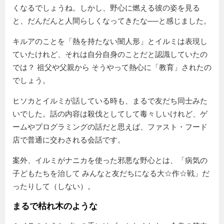
くなるでしょうね。しかし、野心に燃える彼の姿を見る
と、だんだんと人間らしくなってきたな──と感じました。
キルアのことを「熱を持たない闇人形」とイルミは表現し
ていたけれど、それは自分自身のことだと認識していたの
では？ 祖父や父親から そうやって熱心に「教育」されたの
でしょう。
ヒソカとイルミが話している時も、まるで友だち同士みた
いでした。話の内容は殺伐としてして毒々しいけれど、ゲ
ームやプログラミングの話だと思えば、ファスト・フード
店で普通に交わされる会話です。
案外、イルミがナニカを使った邪悪な野心とは、「病気の
子どもたちを治して みんなと友だちになる大☆作☆戦」だ
ったりして（しない）。
まるで枯れ木のような