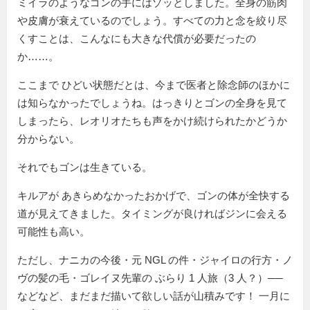
ミイラのようなゴンの手にはゾッとしました。全身の筋肉
や皮膚が衰えているのでしょう。すべての力と念を絞り尽
くすことは、こんなにも大きな代償が必要だったの
か……。
ここまで ひどい状態だとは、今まで医者と除念師のほかに
は知らなかったでしょうね。はっきりとゴンの全身を見て
しまったら、レオリオたちも声をかけ続けられたかどうか
分からない。
それでもゴンは生きている。
キルアが あきらめなかったおかげで、ゴンの体が全快する
道が見えてきました。タイミングが良ければジンに会える
可能性も高い。
ただし、ナニカの今後・元 NGL の件・ジャイロの行方・ノ
ヴの髪の毛・ゴレイヌ先輩の ぶらり 1 人旅（3 人？）──
などなど、まだまだ描いて欲しい話が山積みです！ 一月に