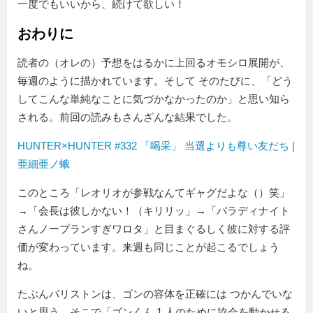
一度でもいいから、続けて欲しい！
おわりに
読者の（オレの）予想をはるかに上回るオモシロ展開が、
毎週のように描かれています。そして そのたびに、「どう
してこんな単純なことに気づかなかったのか」と思い知ら
される。前回の読みもさんざんな結果でした。
HUNTER×HUNTER #332 「喝采」 当選よりも尊い友だち |
亜細亜ノ蛾
このところ「レオリオが参戦なんてギャグだよな（）笑」
→「会長は彼しかない！（キリリッ」→「パラディナイト
さんノープランすぎワロタ」と目まぐるしく彼に対する評
価が変わっています。来週も同じことが起こるでしょう
ね。
たぶんパリストンは、ゴンの容体を正確には つかんでいな
いと思う。そこで「ゴンくん 1 人のために協会を動かせる