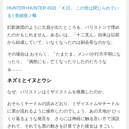
HUNTER×HUNTER #331 「X 日」 この世は閉じられてい
る | 亜細亜ノ蛾
幻影旅団のように欠員が出たところを、パリストンで埋め
たのかもしれません。あるいは、「十二支ん」自体は以前
から結成していて、いなくなったのは副会長なのかな。
その場合は おそらく、「たまたま」メンバが行方不明にな
ったり、「偶然にも」亡くなったりしたのだろうな
ぁ……。
ネズミとイヌとウシ
なぜ、パリストンはミザイストムを推薦したのか。
おそらくチードルの読みどおり、ミザイストムやチードル
に票が流れるように操作したのでしょう。あの天地が ひっ
くり返るような発言を、さらには神経に触る言い方で演説
されて、それでも票の動きを計算できた彼女は すごい。