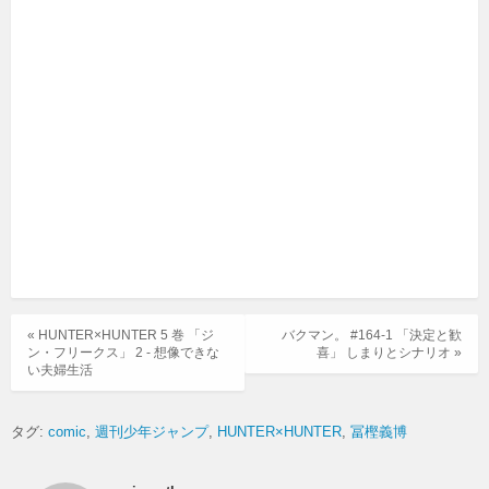
« HUNTER×HUNTER 5 巻 「ジ
バクマン。 #164-1 「決定と歓
ン・フリークス」 2 - 想像できな
喜」 しまりとシナリオ »
い夫婦生活
タグ:
comic
週刊少年ジャンプ
HUNTER×HUNTER
冨樫義博