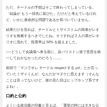
ただ、チードルの予想はそこで終わってしまっている。
結論が もう一回先に延びた
だけだと考えているけれ
ど、いかに
致命的な問題
であるか気づいていません。
結果だけを見れば、チードルとミザイストムの両者がレオ
リオを推薦するべきでしたね。そうすれば 2 人の票がレオ
リオに流れて、投票率は 50% を超えました。
──どうして会議場へ来る前に、反パリストン派で意思を統
一しておかなかったのだろう……。
前回で「マジでオレ チードル respect する yo!」とか言っ
ていたミザイくんが、なんだかマヌケに思えます（そんな
ことは言ってないけど、彼の見た目はヒップホップ系です
よね）。
口約と公約
よくいる政治家の印象と言えば、「選挙の時には大きな公