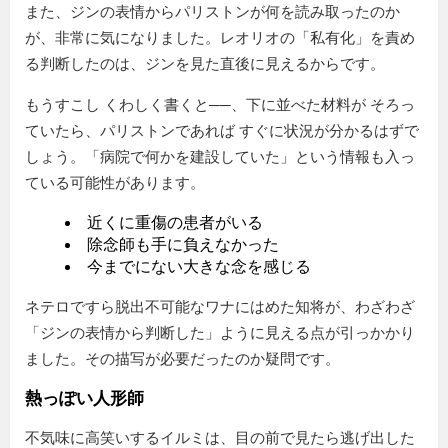
また、ジンの表情からパリストンが何を読み取ったのか
が、非常に気になりました。レオリオの「私有化」を責め
る判断したのは、ジンを見た直後に見えるからです。
もうすこし くわしく書くと──、下に並べた材料が そろっ
ていたら、パリストンであれば すぐに状況が分かるはずで
しょう。「病院で何かを建設していた」という情報も入っ
ている可能性があります。
近くに重傷の患者がいる
除念師も手に負えなかった
今までにない大きな念を感じる
ネテロですら脱出不可能なワナにはめた知将が、わざわざ
「ジンの表情から判断した」ように見える点が引っかかり
ました。その描写が必要だったのか疑問です。
熱っぽい人形師
不気味に高笑いするイルミは、目の前で見たら逃げ出した