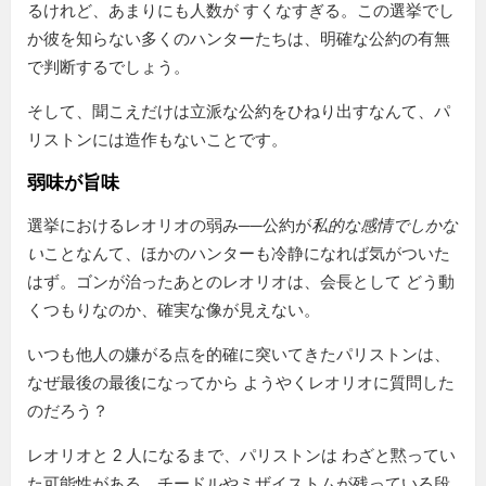
るけれど、あまりにも人数が すくなすぎる。この選挙でし
か彼を知らない多くのハンターたちは、明確な公約の有無
で判断するでしょう。
そして、聞こえだけは立派な公約をひねり出すなんて、パ
リストンには造作もないことです。
弱味が旨味
選挙におけるレオリオの弱み──公約が
私的な感情でしかな
い
ことなんて、ほかのハンターも冷静になれば気がついた
はず。ゴンが治ったあとのレオリオは、会長として どう動
くつもりなのか、確実な像が見えない。
いつも他人の嫌がる点を的確に突いてきたパリストンは、
なぜ最後の最後になってから ようやくレオリオに質問した
のだろう？
レオリオと 2 人になるまで、パリストンは わざと黙ってい
た可能性がある。チードルやミザイストムが残っている段