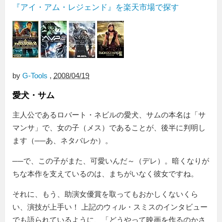
『アイ・アム・レジェンド』を楽天市場で探す
by
G-Tools
,
2008/04/19
愛犬・サム
主人公であるロバート・ネビルの愛犬、サムの本名は「サ
マンサ」で、女の子（メス）であることが、後半に判明し
ます（──あ、ネタバレか）。
──で、この子がまた、可愛いんだ～（デレ）。暗くなりが
ちな本作を支えているのは、まちがいなく彼女ですね。
それに、もう、助演女優賞を取ってもおかしくないくら
い、演技が上手い！ 上記のウィル・スミスのインタビュー
でも語られているように、
どうやって映画を作るのかさ