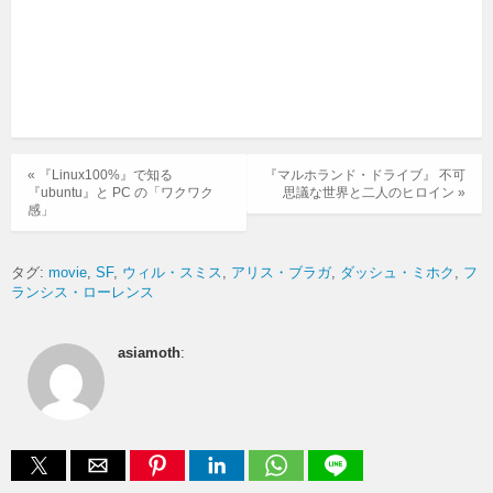
« 『Linux100%』で知る
『マルホランド・ドライブ』 不可
『ubuntu』と PC の「ワクワク
思議な世界と二人のヒロイン »
感」
タグ:
movie
SF
ウィル・スミス
アリス・ブラガ
ダッシュ・ミホク
フ
ランシス・ローレンス
asiamoth
: