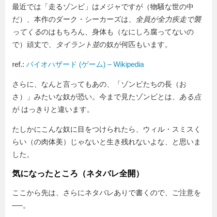
最近では「走るゾンビ」はメジャですが（物騒な世の中
だ）、本作のダーク・シーカーズは、
全員が全力疾走で襲
ってくる
のはもちろん、身体も（なにしろ腐ってないの
で）頑丈で、
タイラント並
の奴が何匹もいます。
ref.:
バイオハザード (ゲーム) – Wikipedia
さらに、なんと言ってもあの、「ゾンビたちの長（お
さ）」みたいな奴が恐い。今まで見たゾンビとは、
ある点
が はっきりと違います。
たしかにこんな奴に目をつけられたら、ウィル・スミスく
らい（の肉体美）じゃないと生き残れないよな、と思いま
した。
気になったところ（ネタバレ全開）
ここから先は、さらにネタバレありで書くので、ご注意を
──。