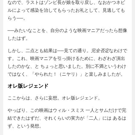
なので、ラストはゾンビ長が娘を取り戻し、なおかつネビ
ルによって感染を治してもらったお礼として、見逃しても
らう──。
──みたいなことを、自分のような映画マニアだったら想像
したはず。
しかし、二点とも結果は──見ての通り。
完全否定
なわけで
す。これ、映画マニアを引っ掛けるために、わざわざ演出
したのかな、と ちょっと思いました。別に不満というわけ
ではなく、「やられた！（ニヤリ）」と楽しみましたが。
オレ版レジェンド
ここからは、さらに妄想。オレ版レジェンド。
やっぱり、この映画はウィル・スミス 一人とサムだけで完
結できたはずだ、それくらいの実力が「二人」には あるは
ず、という発想。