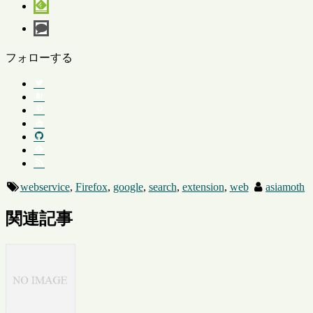
フォローする
webservice
,
Firefox
,
google
,
search
,
extension
,
web
asiamoth
関連記事