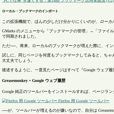
“PCで仕事”を速くする：第14回 ブックマーク活用実践法 (1/2) – ITm
ローカル・ブックマークのインポート
この拡張機能で、ほんの少しだけ分かりにくいのが、
ローカル
GMarks のメニューから「ブックマークの管理」→「ファイ
で同期されました。
ただ──、将来、ローカルのブックマークが増えた際に、イ
試しに、同じページを何度もブックマークしてみると、ちゃんと
大丈夫でしょう。
後述するように、一度見たページはすべて『Google ウェ
Greasemonkey + Google ウェブ履歴
Google 純正のツールバーをインストールすれば、ページ
Firefox 用 Google ツールバー
──が、ツールバーが増えるのが嫌いなので、自分は Greasemo