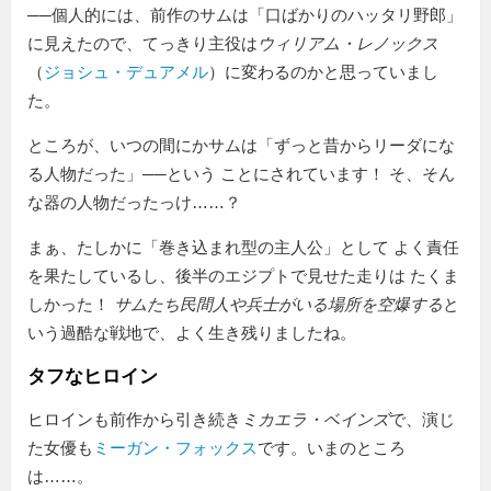
──個人的には、前作のサムは「口ばかりのハッタリ野郎」
に見えたので、てっきり主役は
ウィリアム・レノックス
（
ジョシュ・デュアメル
）に変わるのかと思っていまし
た。
ところが、いつの間にかサムは「ずっと昔からリーダにな
る人物だった」──という ことにされています！ そ、そん
な器の人物だったっけ……？
まぁ、たしかに「巻き込まれ型の主人公」として よく責任
を果たしているし、後半のエジプトで見せた走りは たくま
しかった！
サムたち民間人や兵士がいる場所を空爆する
と
いう過酷な戦地で、よく生き残りましたね。
タフなヒロイン
ヒロインも前作から引き続き
ミカエラ・ベインズ
で、演じ
た女優も
ミーガン・フォックス
です。いまのところ
は……。