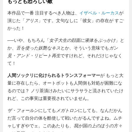
もっとも恐ろしい敵
本作品で一番 注目するべき人物は、
イザベル・ルーカス
が
演じた「
アリス
」です。文句なしに「彼女」の存在が すご
かった！
──いや、もちろん「
女子大生の顔面に液体をぶっかけ
」と
か、
舌を使った妖艶なキス
とか、そういう意味でも
ガン
見・アンド・リピート再生
ですけれど、それだけじゃなく
て！
人間ソックリに化けられるトランスフォーマー
が もっと大
量に存在したら、オートボットも人間側も対処が困難にな
るのでは？ ノリ茶漬けみたいにサラサラと流されていたけ
れど、この事実は重要視されていません。
ザ・フォールン
にしても
メガトロン
にしても、なんだかん
だ言って自分の体を酷使して戦いたがるんですよね。ムチ
ャしすぎやでェ。このあたりも、
我が国の上のほうの方々