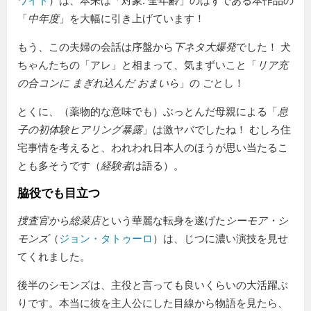
ワイト
）は、本来は「対象: 全年齢」のはずである本作品の
「
中年度
」を大幅に引き上げています！
もう、この夫婦の会話は序盤から
下ネタ大爆発
でした！ 犬
ちゃんたちの「アレ」と相まって、気まずいこと「
リア充
の合コンに まぎれ込んだ おまいら
」の ごとし！
とくに、（薬物的な意味でも）ぶっとんだ母親による「
息
子の初体験ヒアリング暴露
」は激ヤバでしたね！ むしろ住
宅事情を考えると、われわれ日本人のほうが思い当たるこ
とも多そうです（
経験者
は語る）。
脇役でも目立つ
捜査官から総菜店
という華麗な転身を遂げた
シーモア・シ
モンズ
（
ジョン・タトゥーロ
）は、じつに濃い演技を見せ
てくれました。
後半のシモンズは、主役と言っても良いくらいの大活躍ぶ
りです。本当に彼を主人公にした目線から物語を見たら、