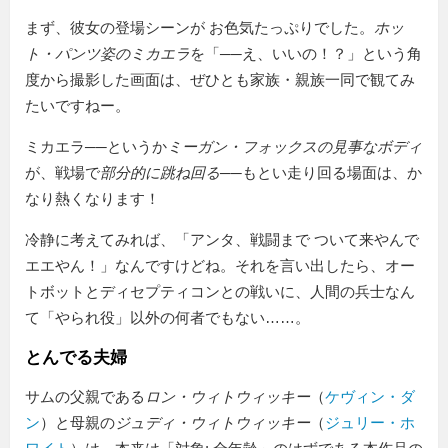
まず、彼女の登場シーンが お色気たっぷりでした。
ホッ
ト・パンツ姿のミカエラ
を「──え、いいの！？」という角
度から撮影した画面は、ぜひとも家族・親族一同で観てみ
たいですねー。
ミカエラ──というか
ミーガン・フォックスの見事なボディ
が、戦場で
部分的に跳ね回る
──もとい走り回る場面は、か
なり熱くなります！
冷静に考えてみれば、「アンタ、戦闘まで ついて来やんで
エエやん！」なんですけどね。それを言い出したら、オー
トボットとディセプティコンとの戦いに、人間の兵士なん
て「やられ役」以外の何者でもない……。
とんでる夫婦
サムの父親である
ロン・ウィトウィッキー
（
ケヴィン・ダ
ン
）と母親の
ジュディ・ウィトウィッキー
（
ジュリー・ホ