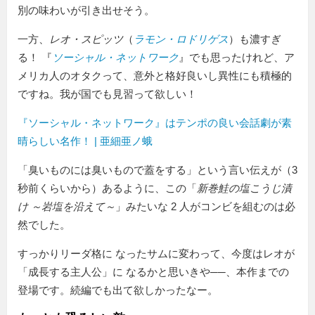
別の味わいが引き出せそう。
一方、
レオ・スピッツ
（
ラモン・ロドリゲス
）も濃すぎ
る！ 『
ソーシャル・ネットワーク
』でも思ったけれど、ア
メリカ人のオタクって、意外と格好良いし異性にも積極的
ですね。我が国でも見習って欲しい！
『ソーシャル・ネットワーク』はテンポの良い会話劇が素
晴らしい名作！ | 亜細亜ノ蛾
「臭いものには臭いもので蓋をする」という言い伝えが（3
秒前くらいから）あるように、この「
新巻鮭の塩こうじ漬
け ～岩塩を沿えて～
」みたいな 2 人がコンビを組むのは必
然でした。
すっかりリーダ格に なったサムに変わって、今度はレオが
「成長する主人公」に なるかと思いきや──、本作までの
登場です。続編でも出て欲しかったなー。