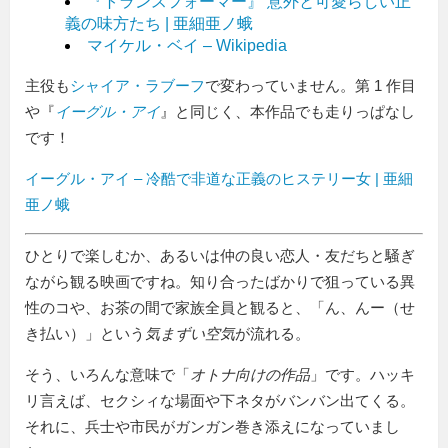
『トランスフォーマー』 意外と可愛らしい正
義の味方たち | 亜細亜ノ蛾
マイケル・ベイ – Wikipedia
主役も
シャイア・ラブーフ
で変わっていません。第 1 作目
や『
イーグル・アイ
』と同じく、本作品でも走りっぱなし
です！
イーグル・アイ – 冷酷で非道な正義のヒステリー女 | 亜細
亜ノ蛾
ひとりで楽しむか、あるいは仲の良い恋人・友だちと騒ぎ
ながら観る映画ですね。知り合ったばかりで狙っている異
性のコや、お茶の間で家族全員と観ると、「ん、んー（せ
き払い）」という
気まずい空気
が流れる。
そう、いろんな意味で「
オトナ向けの作品
」です。ハッキ
リ言えば、セクシィな場面や下ネタがバンバン出てくる。
それに、兵士や市民がガンガン巻き添えになっていまし