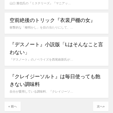
山口 雅也氏の『ミステリーズ』『マニアッ…
空前絶後のトリック『衣裳戸棚の女』
衝撃的な「種明かし」を目の当たりにして、…
『デスノート』小説版「Lはそんなこと言
わない」
『デスノート』のノベライズを西尾維新氏が…
『クレイジーソルト』は毎日使っても飽
きない調味料
自分が愛用している調味料、『クレイジーソ…
« 前へ
次へ»