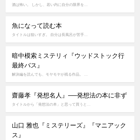
酒は怖い。 しかし、若い内に自分の限界を…
魚になって読む本
タイトルは狙いすぎ。 自分は長風呂が苦手…
暗中模索ミステリィ『ウッドストック行
最終バス』
解決編を読んでも、モヤモヤが残る作品。 …
齋藤孝『発想名人』──発想法の本に非ず
タイトルから「発想法の本」と思って買うと…
山口 雅也『ミステリーズ』『マニアック
ス』