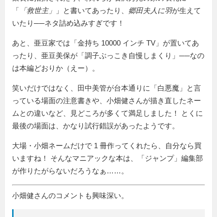
「
救世主
」と書いてあったり、
郷田夫人に羽
が生えて
いたり──ネタ詰め込みすぎです！
あと、亜豆家では
金持ち 10000 インチ TV
が置いてあ
ったり、亜豆美保が
調子ぶっこき自慢しまくり
──なの
は本編どおりか（えー）。
笑いだけではなく、田中美管が台本通りに「白悪魔」と言
っている場面の注意書きや、小畑健さんが描き直したネー
ムとの違いなど、見どころが多くて満足しました！ とくに
最後の場面は、かなり試行錯誤があったようです。
大場・小畑ネームだけで 1 冊作ってくれたら、自分なら買
いますね！ そんなマニアックな本は、「ジャンプ」編集部
が作りたがらないだろうなぁ……。
小畑健さんのコメントも興味深い。