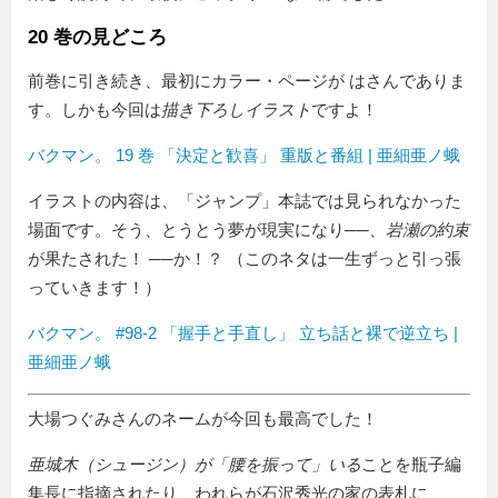
20 巻の見どころ
前巻に引き続き、最初にカラー・ページが はさんでありま
す。しかも今回は
描き下ろしイラスト
ですよ！
バクマン。 19 巻 「決定と歓喜」 重版と番組 | 亜細亜ノ蛾
イラストの内容は、「ジャンプ」本誌では見られなかった
場面です。そう、とうとう夢が現実になり──、
岩瀬の約束
が果たされた！ ──か！？ （このネタは一生ずっと引っ張
っていきます！）
バクマン。 #98-2 「握手と手直し」 立ち話と裸で逆立ち |
亜細亜ノ蛾
大場つぐみさんのネームが今回も最高でした！
亜城木（シュージン）が
腰を振って
いる
ことを瓶子編
集長に指摘されたり、われらが石沢秀光の家の表札に