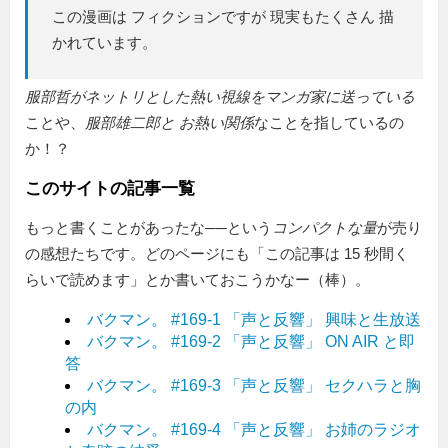
この漫画は フィクションですが 現実もたくさん 描
かれています。
服部哲がネットリとした熱い視線をマンガ家に送っている
ことや、
服部雄二郎と お熱い関係
なことを指しているの
か！？
このサイトの記事一覧
もっと書くことがあったな──という
コンパクトな量
が売り
の感想たちです。どのページにも「この記事は 15 秒間く
らいで読めます」とか書いておこうかなー（棒）。
バクマン。 #169-1 「声と反響」 興味と生放送
バクマン。 #169-2 「声と反響」 ON AIR と即
答
バクマン。 #169-3 「声と反響」 セクハラと胸
の内
バクマン。 #169-4 「声と反響」 お姉のラジオ