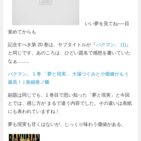
いい夢を見てね──目
覚めてからも
記念すべき第 20 巻は、サブタイトルが『
バクマン。
(1)
』
と同じです。あのころは、ひどい題名で感想を書いていた
なぁ……。
バクマン。 1 巻 「夢と現実」 大場つぐみと小畑健がもう
最高！ | 亜細亜ノ蛾
副題は同じでも、1 巻目で思い知った「夢と現実」と今回
とでは、感じ方が まるで違う内容でした。その違いは表紙
にも表われていますね！
夢も現実も甘くはないが、じっくり味わう価値がある。