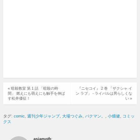
« 暗殺教室 第 1 話 「暗殺の時
『ニセコイ』 2 巻 「ザクシャ イ
間」 燃えにも萌えにも触手を伸ば
ン ラブ」 - ライバルは男らしくな
す松井優征！
い »
タグ:
comic
週刊少年ジャンプ
大場つぐみ
バクマン。
小畑健
コミッ
クス
asiamoth
: