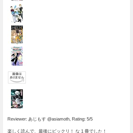
Reviewer:
あじもす @asiamoth
,
Rating:
5
/
5
楽しく読んで、最後にビックリ！ な 1 冊でした！