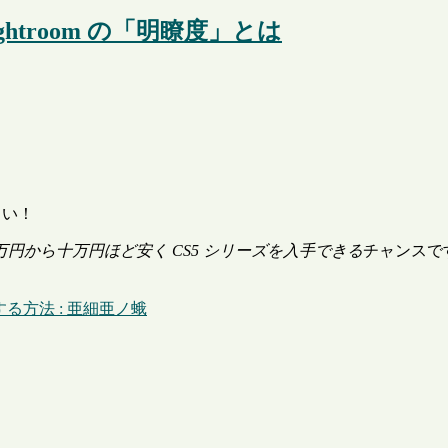
op Lightroom の「明瞭度」とは
しい！
万円から十万円ほど安く CS5 シリーズを入手できる
チャンスです
安で購入する方法 : 亜細亜ノ蛾